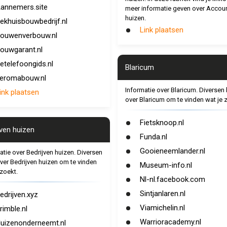
annemers.site
meer informatie geven over Accou
huizen.
ekhuisbouwbedrijf.nl
Link plaatsen
ouwenverbouw.nl
ouwgarant.nl
etelefoongids.nl
Blaricum
eromabouw.nl
Informatie over Blaricum. Diversen 
ink plaatsen
over Blaricum om te vinden wat je 
Fietsknoop.nl
jven huizen
Funda.nl
Gooieneemlander.nl
atie over Bedrijven huizen. Diversen
over Bedrijven huizen om te vinden
Museum-info.nl
 zoekt.
Nl-nl.facebook.com
Sintjanlaren.nl
edrijven.xyz
Viamichelin.nl
rimble.nl
Warrioracademy.nl
uizenonderneemt.nl