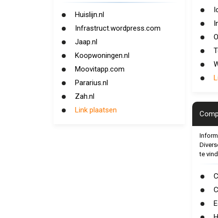
I
Huislijn.nl
I
Infrastruct.wordpress.com
O
Jaap.nl
T
Koopwoningen.nl
W
Moovitapp.com
L
Pararius.nl
Zah.nl
Link plaatsen
Compu
Inform
Divers
te vin
C
C
E
H