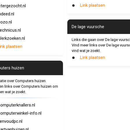
Link plaatsen
ctergezocht.nl
ndeed.nl
ozo.nl
De lage vuursche
echnicus.nl
erkzoeken.nl
Links die gaan over De lage vuursc
Vind meer links over De lage vuurs
ink plaatsen
vind wat je zoekt.
Link plaatsen
ters huizen
atie over Computers huizen.
en links over Computers huizen om
den wat je zoekt.
omputerknallers.nl
omputerwinkel-info.nl
envoudpc.nl
artvanhuizen.nl