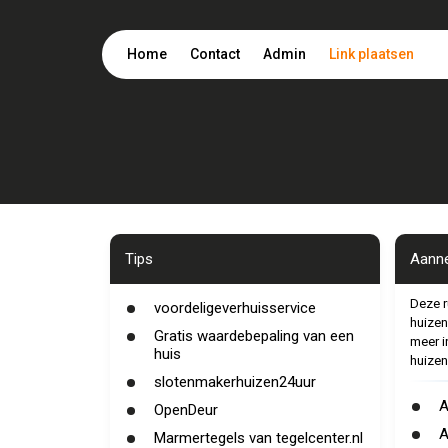
Home
Contact
Admin
Link plaatsen
Tips
Aanne
Deze r
voordeligeverhuisservice
huizen.
Gratis waardebepaling van een
meer i
huis
huizen
slotenmakerhuizen24uur
A
OpenDeur
A
Marmertegels van tegelcenter.nl